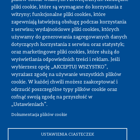
Praktyki studenckie
pliki cookie, które są wymagane do korzystania z
Dokumenty do pobrania
witryny; funkcjonalne pliki cookies, które
zapewniają łatwiejszą obsługę podczas korzystania
z serwisu; wydajnościowe pliki cookies, których
Strefa pracownika
używamy do generowania zagregowanych danych
dotyczących korzystania z serwisu oraz statystyk;
USOS
oraz marketingowe pliki cookies, które służą do
APD
wyświetlania odpowiednich treści i reklam. Jeśli
wybierzesz opcję „AKCEPTUJ WSZYSTKO”,
SAP PW
wyrażasz zgodę na używanie wszystkich plików
Intranet
cookie. W każdej chwili możesz zaakceptować i
Sprawy socjalne
odrzucić poszczególne typy plików cookie oraz
cofnąć swoją zgodę na przyszłość w
Repozytorium
„Ustawieniach”.
Dokumentacja plików cookie
© Wszystkie prawa zastrzeżone, Politechnika Warszawska
Wydział Samochodów i Maszyn Roboczych
USTAWIENIA CIASTECZEK