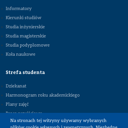
Informatory
Kierunki studiów
Studia inżynierskie
Studia magisterskie
Studia podyplomowe
Koła naukowe
Strefa studenta
Dziekanat
Harmonogram roku akademickiego
Plany zajęć
STOPKA
Praca przejściowa
Na stronach tej witryny używamy wybranych
Praca dyplomowa
plików cookie własnych i zewnętrznych. Niezbędne