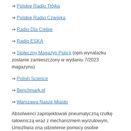
⇒
Polskie Radio Trójka
⇒
Polskie Radio Czwórka
⇒
Radio Dla Ciebie
⇒
Radio ESKA
⇒
Stołeczny Magazyn Policji
(opis wynalazku
zostanie zamieszczony w wydaniu 7/2023
magazynu)
⇒
Polish Science
⇒
Benchmark.pl
⇒
Warszawa Nasze Miasto
Absolwenci zaprojektowali pneumatyczną rzutkę
ratowniczą wraz z mechanizmem wyrzutowym.
Umożliwia ona udzielenie pomocy osobie