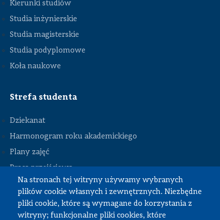
Kierunki studiów
Studia inżynierskie
Studia magisterskie
Studia podyplomowe
Koła naukowe
Strefa studenta
Dziekanat
Harmonogram roku akademickiego
Plany zajęć
STOPKA
Praca przejściowa
Na stronach tej witryny używamy wybranych
Praca dyplomowa
plików cookie własnych i zewnętrznych. Niezbędne
Praktyki studenckie
pliki cookie, które są wymagane do korzystania z
Dokumenty do pobrania
witryny; funkcjonalne pliki cookies, które