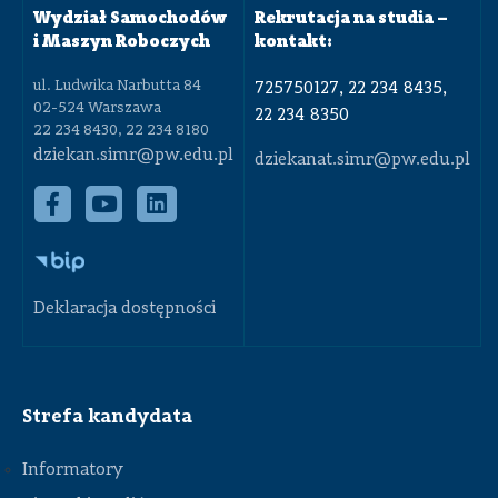
Wydział Samochodów
Rekrutacja na studia –
i Maszyn Roboczych
kontakt:
ul. Ludwika Narbutta 84
725750127, 22 234 8435,
02-524 Warszawa
22 234 8350
22 234 8430, 22 234 8180
dziekan.simr@pw.edu.pl
dziekanat.simr@pw.edu.pl
Deklaracja dostępności
Strefa kandydata
Informatory