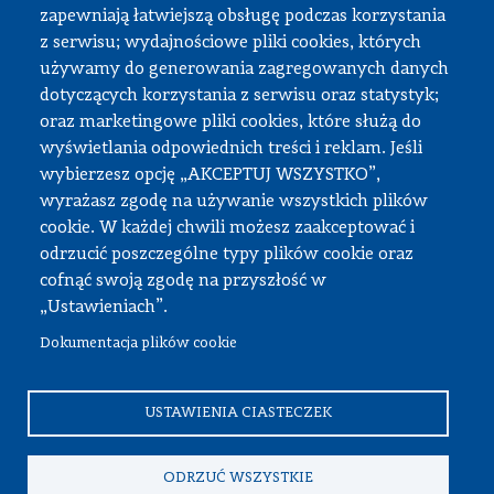
zapewniają łatwiejszą obsługę podczas korzystania
z serwisu; wydajnościowe pliki cookies, których
Strefa pracownika
używamy do generowania zagregowanych danych
dotyczących korzystania z serwisu oraz statystyk;
USOS
oraz marketingowe pliki cookies, które służą do
APD
wyświetlania odpowiednich treści i reklam. Jeśli
wybierzesz opcję „AKCEPTUJ WSZYSTKO”,
SAP PW
wyrażasz zgodę na używanie wszystkich plików
Intranet
cookie. W każdej chwili możesz zaakceptować i
Sprawy socjalne
odrzucić poszczególne typy plików cookie oraz
cofnąć swoją zgodę na przyszłość w
Repozytorium
„Ustawieniach”.
Dokumentacja plików cookie
© Wszystkie prawa zastrzeżone, Politechnika Warszawska
Wydział Samochodów i Maszyn Roboczych
USTAWIENIA CIASTECZEK
ODRZUĆ WSZYSTKIE