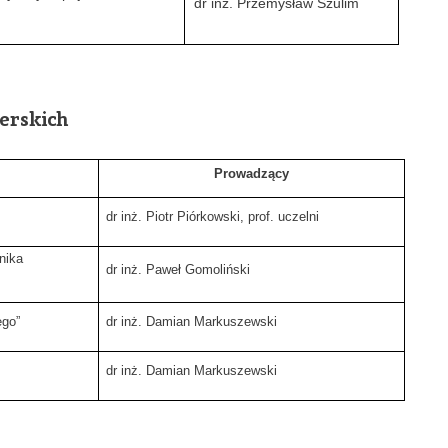
dr inż. Przemysław Szulim
erskich
Prowadzący
dr inż. Piotr Piórkowski, prof. uczelni
nika
dr inż. Paweł Gomoliński
ego”
dr inż. Damian Markuszewski
dr inż. Damian Markuszewski