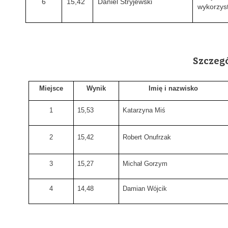
6
15,42
Daniel Stryjewski
wykorzys
Szczeg
Miejsce
Wynik
Imię i nazwisko
1
15,53
Katarzyna Miś
2
15,42
Robert Onufrzak
3
15,27
Michał Gorzym
4
14,48
Damian Wójcik