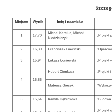
Szczeg
Miejsce
Wynik
Imię i nazwisko
Michał Karelus, Michał
1
17,70
„Projekt 
Niedzielczyk
2
16,30
Franciszek Gawiński
”Opracow
3
15,94
Łukasz Łoniewski
„Projekt
Hubert Cienkusz
„Projekt 
4
15,85
Mateusz Giesek
”Wykorzy
5
15,64
Kamila Dąbrowska
”Budowa i
„Projekt 