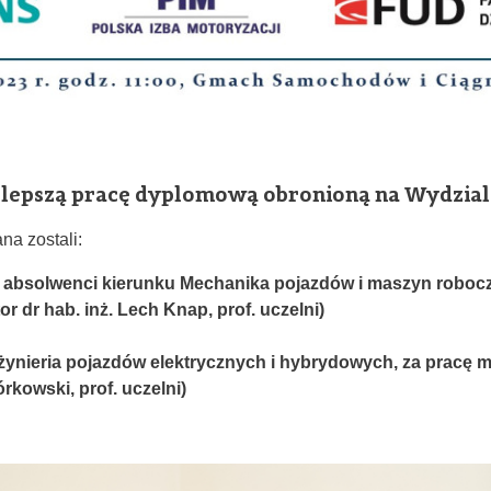
Polityka
jakości
Wydziałowy
rzecznik
zaufania
ajlepszą pracę dyplomową obronioną na Wydzi
a zostali:
, absolwenci kierunku Mechanika pojazdów i maszyn roboczy
r dr hab. inż. Lech Knap, prof. uczelni)
żynieria pojazdów elektrycznych i hybrydowych, za pracę mag
rkowski, prof. uczelni)