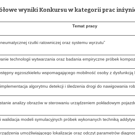
ółowe wyniki Konkursu w kategorii prac inżyni
Temat pracy
pneumatycznej rzutki ratowniczej oraz systemu wyrzutu”
anie technologii wytwarzania oraz badania empiryczne próbek kompo
 wstępny egzoszkieletu wspomagającego mobilność osoby z dysfunkcją 
i implementacja algorytmu detekcji i śledzenia drogi do nawigowania 
stanie analizy obrazów w sterowaniu urządzeniem pokładowym pojaz
 walidacja modeli symulacyjnych próbek wykonanych techniką addytywn
urządzenia umożliwiającego lokalizacje oraz odczyt parametrów diagno