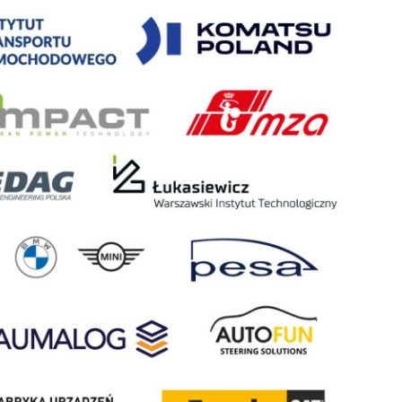
Maszyn (arch.)
Stypendia
Olimpiada
Techniki
Koła
Samochodowej
naukowe
Projekt
Samorząd
Bekker
studencki
Targi Pracy
Programy
Inżynierii
międzynarodowe
Mechanicznej
Praktyki
Współpraca
i praca
ze szkołami
Harmonogram
Oferty
roku
pracy na
akademickiego
Wydziale
Zasady
Formularz
studiowania
kontaktowy
i rejestracji
Przydatne
informacje