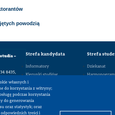
Polityka
jakości
ktorantów
Wydziałowy
rzecznik
jętych powodzią
zaufania
Strefa kandydata
Strefa stud
studia –
Informatory
Dziekanat
234 8435,
Kierunki studiów
Harmonogram 
okie własnych i
Studia inżynierskie
Plany zajęć
STOPKA
e do korzystania z witryny;
r@pw.edu.pl
Studia magisterskie
Praca przejści
obsługę podczas korzystania
Studia podyplomowe
Praca dyplom
my do generowania
u oraz statystyk; oraz
Koła naukowe
Praktyki stude
 odpowiednich treści i