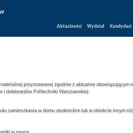
Przejdź do treści
Przejdź do menu
Aktualności
Wydział
Kandydaci
Aktualności
Aktualnośc
Informacje
Kierunki
o Wydziale
studiów -
informacj
ogólne
Dziekan i
prodziekani
Studia I
stopnia
Rada
(inżyniersk
Wydziału
materialnej przyznawanej zgodnie z aktualnie obowiązującym r
Studia II
Pełnomocnicy
stopnia
 i doktorantów Politechniki Warszawskiej:
dziekana
(magisters
Administracja
Studia
Wydziału
podyplom
tułu zamieszkania w domu studenckim lub w obiekcie innym ni
Pracownicy
Programy
dydaktyczni
studiów
Zakład
wyniki w nauce