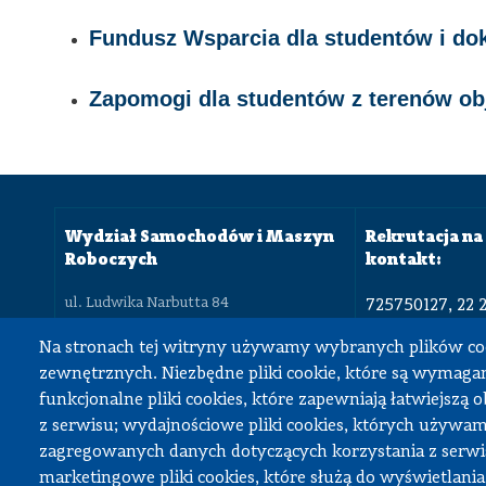
Fundusz Wsparcia dla studentów i do
Zapomogi dla studentów z terenów ob
Wydział Samochodów i Maszyn
Rekrutacja na 
Roboczych
kontakt:
ul. Ludwika Narbutta 84
725750127, 22 
02-524 Warszawa
22 234 8350
22 234 8430, 22 234 8180
Na stronach tej witryny używamy wybranych plików co
dziekan.simr@pw.edu.pl
zewnętrznych. Niezbędne pliki cookie, które są wymagan
dziekanat.sim
funkcjonalne pliki cookies, które zapewniają łatwiejszą 
z serwisu; wydajnościowe pliki cookies, których używa
zagregowanych danych dotyczących korzystania z serwis
marketingowe pliki cookies, które służą do wyświetlania
Deklaracja dostępności