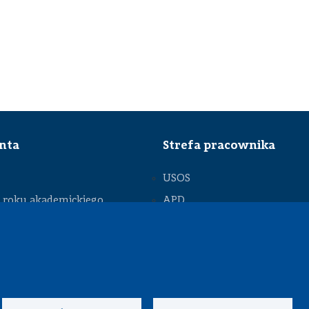
enta
Strefa pracownika
USOS
roku akademickiego
APD
SAP PW
owa
Intranet
owa
Sprawy socjalne
nckie
Repozytorium