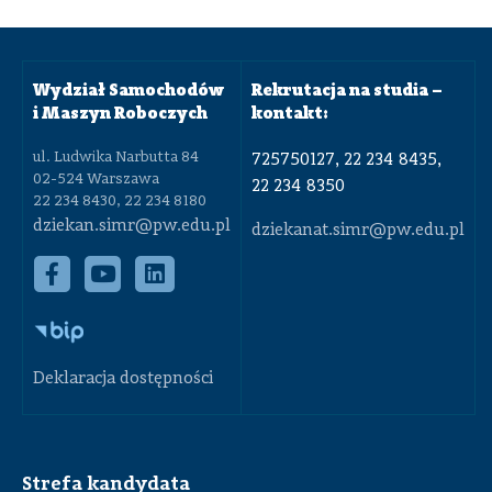
Wydział Samochodów
Rekrutacja na studia –
i Maszyn Roboczych
kontakt:
ul. Ludwika Narbutta 84
725750127, 22 234 8435,
02-524 Warszawa
22 234 8350
22 234 8430, 22 234 8180
dziekan.simr@pw.edu.pl
dziekanat.simr@pw.edu.pl
Deklaracja dostępności
Strefa kandydata