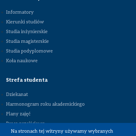
Informatory
Kierunki studiów
Studia inżynierskie
Studia magisterskie
Studia podyplomowe
Koła naukowe
Strefa studenta
Dziekanat
Harmonogram roku akademickiego
Plany zajęć
STOPKA
Praca przejściowa
Na stronach tej witryny używamy wybranych
Praca dyplomowa