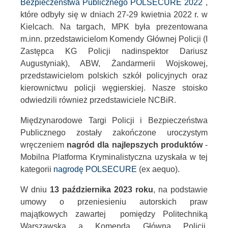
Bezpieczeństwa Publicznego POLSECURE 2022
,
które odbyły się w dniach 27-29 kwietnia 2022 r. w
Kielcach. Na targach, MPK była prezentowana
m.inn. przedstawicielom Komendy Głównej Policji (I
Zastępca KG Policji nadinspektor Dariusz
Augustyniak), ABW, Żandarmerii Wojskowej,
przedstawicielom polskich szkół policyjnych oraz
kierownictwu policji węgierskiej. Nasze stoisko
odwiedzili również przedstawiciele NCBiR.
Międzynarodowe Targi Policji i Bezpieczeństwa
Publicznego zostały zakończone uroczystym
wręczeniem
nagród dla najlepszych produktów
-
Mobilna Platforma Kryminalistyczna uzyskała w tej
kategorii
nagrodę POLSECURE
(ex aequo).
W dniu
13 października 2023 roku
, na podstawie
umowy o przeniesieniu autorskich praw
majątkowych zawartej pomiędzy Politechniką
Warszawską a Komendą Główną Policji,