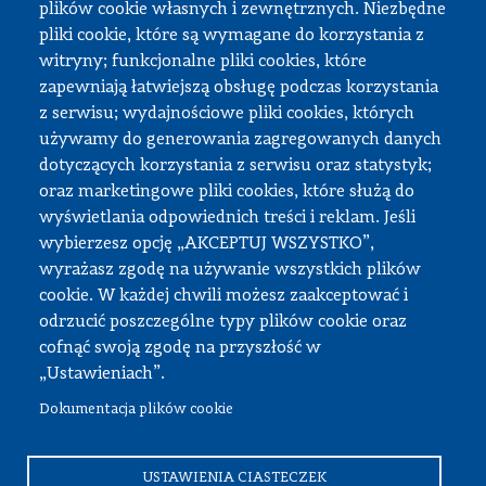
plików cookie własnych i zewnętrznych. Niezbędne
Praktyki studenckie
pliki cookie, które są wymagane do korzystania z
Dokumenty do pobrania
witryny; funkcjonalne pliki cookies, które
zapewniają łatwiejszą obsługę podczas korzystania
z serwisu; wydajnościowe pliki cookies, których
Strefa pracownika
używamy do generowania zagregowanych danych
dotyczących korzystania z serwisu oraz statystyk;
USOS
oraz marketingowe pliki cookies, które służą do
APD
wyświetlania odpowiednich treści i reklam. Jeśli
wybierzesz opcję „AKCEPTUJ WSZYSTKO”,
SAP PW
wyrażasz zgodę na używanie wszystkich plików
Intranet
cookie. W każdej chwili możesz zaakceptować i
Sprawy socjalne
odrzucić poszczególne typy plików cookie oraz
cofnąć swoją zgodę na przyszłość w
Repozytorium
„Ustawieniach”.
Dokumentacja plików cookie
© Wszystkie prawa zastrzeżone, Politechnika Warszawska
Wydział Samochodów i Maszyn Roboczych
USTAWIENIA CIASTECZEK