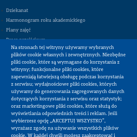
Dziekanat
Harmonogram roku akademickiego
Plany zajęć
STOPKA
Praca przejściowa
Na stronach tej witryny używamy wybranych
Praca dyplomowa
plików cookie własnych i zewnętrznych. Niezbędne
Praktyki studenckie
pliki cookie, które są wymagane do korzystania z
Dokumenty do pobrania
witryny; funkcjonalne pliki cookies, które
zapewniają łatwiejszą obsługę podczas korzystania
z serwisu; wydajnościowe pliki cookies, których
Strefa pracownika
używamy do generowania zagregowanych danych
dotyczących korzystania z serwisu oraz statystyk;
USOS
oraz marketingowe pliki cookies, które służą do
APD
wyświetlania odpowiednich treści i reklam. Jeśli
wybierzesz opcję „AKCEPTUJ WSZYSTKO”,
SAP PW
wyrażasz zgodę na używanie wszystkich plików
Intranet
cookie. W każdej chwili możesz zaakceptować i