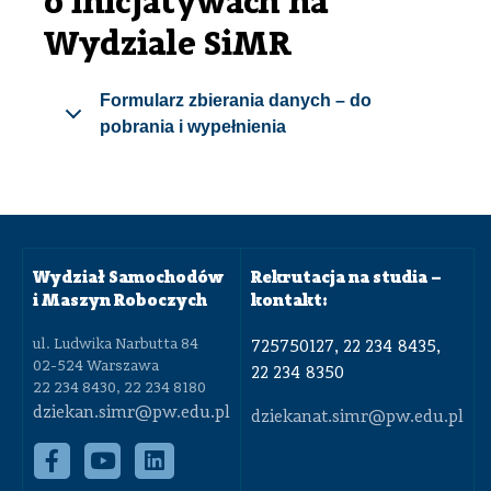
o inicjatywach na
Wydziale SiMR
Formularz zbierania danych – do
pobrania i wypełnienia
Wydział Samochodów
Rekrutacja na studia –
i Maszyn Roboczych
kontakt:
ul. Ludwika Narbutta 84
725750127, 22 234 8435,
02-524 Warszawa
22 234 8350
22 234 8430, 22 234 8180
dziekan.simr@pw.edu.pl
dziekanat.simr@pw.edu.pl