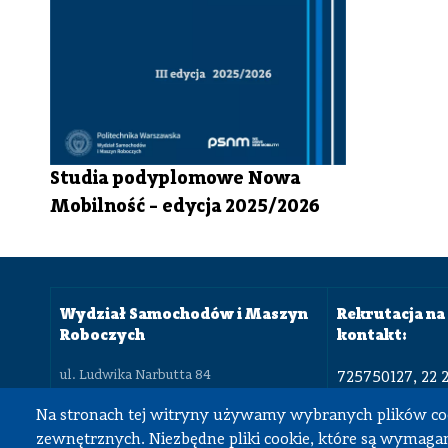
Studia podyplomowe Nowa
Mobilność - edycja 2025/2026
Wydział Samochodów i Maszyn
Rekrutacja na 
Roboczych
kontakt:
ul. Ludwika Narbutta 84
725750127, 22 
02-524 Warszawa
22 234 8350
Na stronach tej witryny używamy wybranych plików co
22 234 8430, 22 234 8180
dziekan.simr@pw.edu.pl
zewnętrznych. Niezbędne pliki cookie, które są wymagan
dziekanat.sim