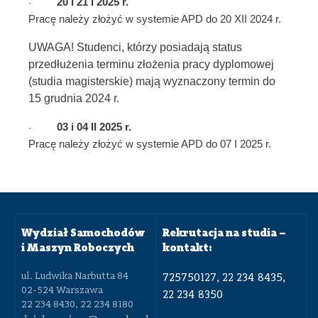
20
i
21
I 202
5
r.
·
Pracę należy złożyć w systemie APD do
20 XII
2024 r.
UWAGA! Studenci, którzy posiadają status
przedłużenia terminu złożenia pracy dyplomowej
(studia magisterskie) mają wyznaczony termin do
15 grudnia 2024 r.
03
i
04
II 2025 r.
·
Pracę należy złożyć w systemie APD do
07 I
2025 r.
Wydział Samochodów
Rekrutacja na studia –
i Maszyn Roboczych
kontakt:
ul. Ludwika Narbutta 84
725750127, 22 234 8435,
02-524 Warszawa
22 234 8350
22 234 8430, 22 234 8180