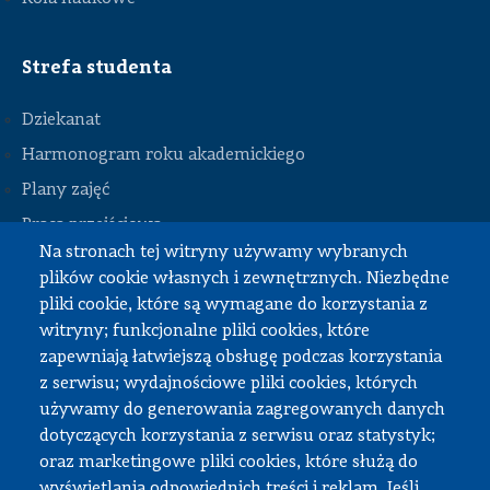
Strefa studenta
Dziekanat
Harmonogram roku akademickiego
Plany zajęć
STOPKA
Praca przejściowa
Na stronach tej witryny używamy wybranych
Praca dyplomowa
plików cookie własnych i zewnętrznych. Niezbędne
Praktyki studenckie
pliki cookie, które są wymagane do korzystania z
Dokumenty do pobrania
witryny; funkcjonalne pliki cookies, które
zapewniają łatwiejszą obsługę podczas korzystania
z serwisu; wydajnościowe pliki cookies, których
Strefa pracownika
używamy do generowania zagregowanych danych
dotyczących korzystania z serwisu oraz statystyk;
USOS
oraz marketingowe pliki cookies, które służą do
APD
wyświetlania odpowiednich treści i reklam. Jeśli