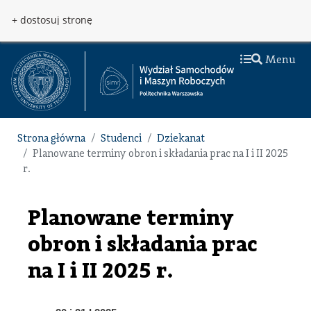
Przejdź do treści
Przejdź do menu
+ dostosuj stronę
Menu
Strona główna
Studenci
Dziekanat
Planowane terminy obron i składania prac na I i II 2025
r.
Planowane terminy
obron i składania prac
na I i II 2025 r.