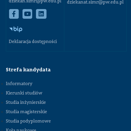
dziekan.simr@pw.edu.pl
dziekanat.simr@pw.edu.pl
Deklaracja dostępności
Strefa kandydata
Informatory
Kierunki studiów
Studia inżynierskie
Studia magisterskie
Studia podyplomowe
Koła naukowe