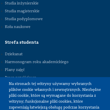
Studia inżynierskie
Studia magisterskie
Studia podyplomowe
Koła naukowe
Strefa studenta
Dziekanat
Harmonogram roku akademickiego
Plany zajęć
STOPKA
Praca przejściowa
Na stronach tej witryny używamy wybranych
Praca dyplomowa
plików cookie własnych i zewnętrznych. Niezbędne
Praktyki studenckie
pliki cookie, które są wymagane do korzystania z
Dokumenty do pobrania
witryny; funkcjonalne pliki cookies, które
zapewniają łatwiejszą obsługę podczas korzystania