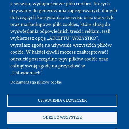
z serwisu; wydajnościowe pliki cookies, których
Strefa pracownika
używamy do generowania zagregowanych danych
dotyczących korzystania z serwisu oraz statystyk;
USOS
oraz marketingowe pliki cookies, które służą do
APD
wyświetlania odpowiednich treści i reklam. Jeśli
wybierzesz opcję „AKCEPTUJ WSZYSTKO”,
SAP PW
wyrażasz zgodę na używanie wszystkich plików
Intranet
cookie. W każdej chwili możesz zaakceptować i
Sprawy socjalne
odrzucić poszczególne typy plików cookie oraz
cofnąć swoją zgodę na przyszłość w
Repozytorium
„Ustawieniach”.
Dokumentacja plików cookie
© Wszystkie prawa zastrzeżone, Politechnika Warszawska
Wydział Samochodów i Maszyn Roboczych
USTAWIENIA CIASTECZEK
ODRZUĆ WSZYSTKIE