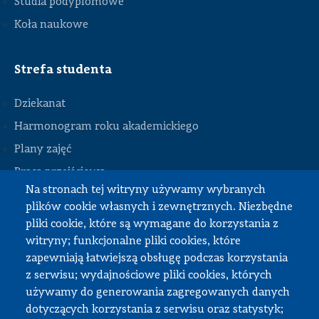
Studia podyplomowe
Koła naukowe
Strefa studenta
Dziekanat
Harmonogram roku akademickiego
Plany zajęć
STOPKA
Praca przejściowa
Na stronach tej witryny używamy wybranych
Praca dyplomowa
plików cookie własnych i zewnętrznych. Niezbędne
Praktyki studenckie
pliki cookie, które są wymagane do korzystania z
Dokumenty do pobrania
witryny; funkcjonalne pliki cookies, które
zapewniają łatwiejszą obsługę podczas korzystania
z serwisu; wydajnościowe pliki cookies, których
Strefa pracownika
używamy do generowania zagregowanych danych
dotyczących korzystania z serwisu oraz statystyk;