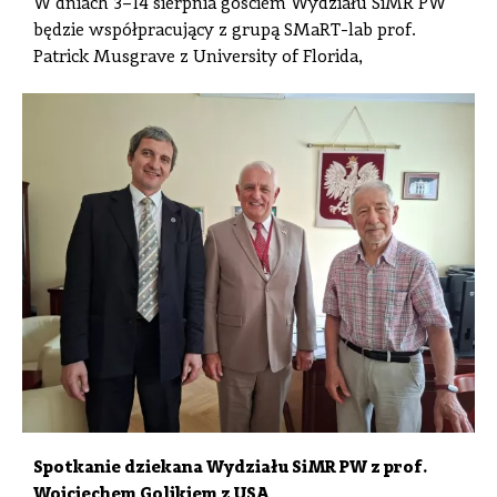
W dniach 3–14 sierpnia gościem Wydziału SiMR PW
będzie współpracujący z grupą SMaRT-lab prof.
Patrick Musgrave z University of Florida,
Spotkanie dziekana Wydziału SiMR PW z prof.
Wojciechem Golikiem z USA