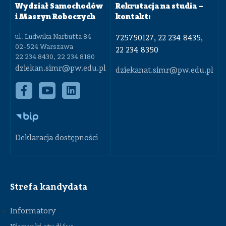
Wydział Samochodów
Rekrutacja na studia –
i Maszyn Roboczych
kontakt:
ul. Ludwika Narbutta 84
725750127, 22 234 8435,
02-524 Warszawa
22 234 8350
22 234 8430, 22 234 8180
dziekan.simr@pw.edu.pl
dziekanat.simr@pw.edu.pl
Deklaracja dostępności
Strefa kandydata
Informatory