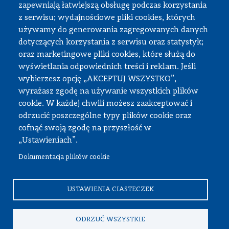
zapewniają łatwiejszą obsługę podczas korzystania
z serwisu; wydajnościowe pliki cookies, których
Strefa pracownika
używamy do generowania zagregowanych danych
dotyczących korzystania z serwisu oraz statystyk;
USOS
oraz marketingowe pliki cookies, które służą do
APD
wyświetlania odpowiednich treści i reklam. Jeśli
wybierzesz opcję „AKCEPTUJ WSZYSTKO”,
SAP PW
wyrażasz zgodę na używanie wszystkich plików
Intranet
cookie. W każdej chwili możesz zaakceptować i
Sprawy socjalne
odrzucić poszczególne typy plików cookie oraz
cofnąć swoją zgodę na przyszłość w
Repozytorium
„Ustawieniach”.
Dokumentacja plików cookie
© Wszystkie prawa zastrzeżone, Politechnika Warszawska
Wydział Samochodów i Maszyn Roboczych
USTAWIENIA CIASTECZEK
ODRZUĆ WSZYSTKIE