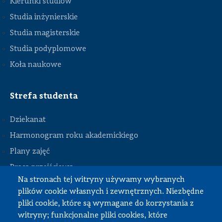
Kierunki studiów
Studia inżynierskie
Studia magisterskie
Studia podyplomowe
Koła naukowe
Strefa studenta
Dziekanat
Harmonogram roku akademickiego
Plany zajęć
STOPKA
Praca przejściowa
Na stronach tej witryny używamy wybranych
Praca dyplomowa
plików cookie własnych i zewnętrznych. Niezbędne
Praktyki studenckie
pliki cookie, które są wymagane do korzystania z
Dokumenty do pobrania
witryny; funkcjonalne pliki cookies, które