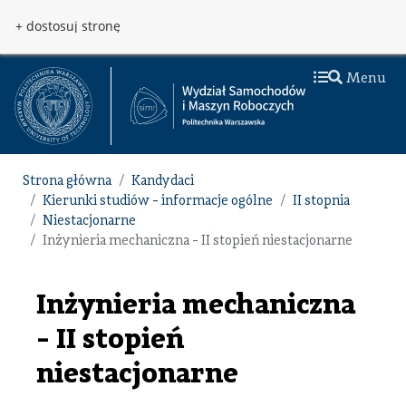
Przejdź do treści
Przejdź do menu
+ dostosuj stronę
Menu
Strona główna
Kandydaci
Kierunki studiów - informacje ogólne
II stopnia
Niestacjonarne
Inżynieria mechaniczna - II stopień niestacjonarne
Inżynieria mechaniczna
- II stopień
niestacjonarne