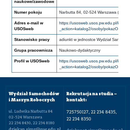
naukowe/zawodowe
Numer pokoju
Narbutta 84, 02-524 Warszawa (Mokotó
Adres e-mail w
https://usosweb.usos.pw.edu.pl/kontro
USOSweb
_action=katalog2/osoby/pokazOsobe&
Stanowisko pracy
adiunkt w jednostce Wydział Samoch
Grupa pracownicza
Naukowo-dydaktyczny
Profil w USOSweb
https://usosweb.usos.pw.edu.pl/kontro
_action=katalog2/osoby/pokazOsobe
Wydział Samochodów
Rekrutacja na studia –
i Maszyn Roboczych
kontakt:
ul. Ludwika Narbutta 84
725750127, 22 234 8435,
02-524 Warszawa
22 234 8350
22 234 8430, 22 234 8180
dziekan.simr@pw.edu.pl