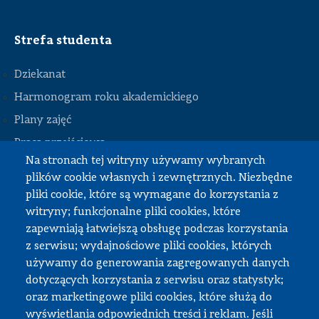
Strefa studenta
Dziekanat
Harmonogram roku akademickiego
Plany zajęć
STOPKA
Praca przejściowa
Na stronach tej witryny używamy wybranych
Praca dyplomowa
plików cookie własnych i zewnętrznych. Niezbędne
Praktyki studenckie
pliki cookie, które są wymagane do korzystania z
Dokumenty do pobrania
witryny; funkcjonalne pliki cookies, które
zapewniają łatwiejszą obsługę podczas korzystania
z serwisu; wydajnościowe pliki cookies, których
Strefa pracownika
używamy do generowania zagregowanych danych
dotyczących korzystania z serwisu oraz statystyk;
USOS
oraz marketingowe pliki cookies, które służą do
APD
wyświetlania odpowiednich treści i reklam. Jeśli