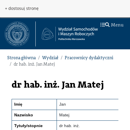
Przejdź do treści
Przejdź do menu
+ dostosuj stronę
Menu
Strona główna
Wydział
Pracownicy dydaktyczni
dr hab. inż. Jan Matej
dr hab. inż. Jan Matej
Imię
Jan
Nazwisko
Matej
Tytuły/stopnie
dr hab. inż.