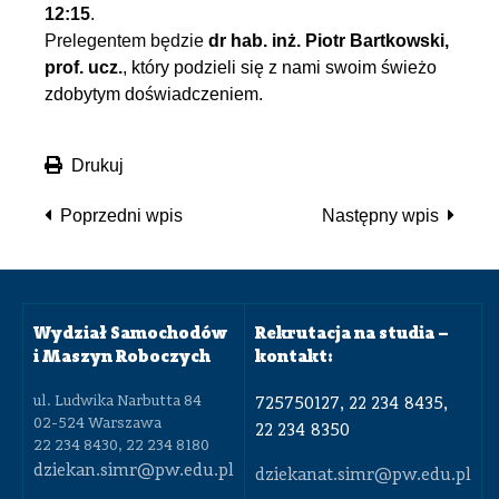
12:15
.
Prelegentem będzie
dr hab. inż. Piotr Bartkowski,
prof. ucz.
, który podzieli się z nami swoim świeżo
zdobytym doświadczeniem.
Drukuj
Poprzedni wpis
Następny wpis
Wydział Samochodów
Rekrutacja na studia –
i Maszyn Roboczych
kontakt:
ul. Ludwika Narbutta 84
725750127, 22 234 8435,
02-524 Warszawa
22 234 8350
22 234 8430, 22 234 8180
dziekan.simr@pw.edu.pl
dziekanat.simr@pw.edu.pl