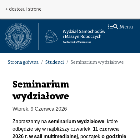
Przejdź do treści
Przejdź do menu
+ dostosuj stronę
Menu
Strona główna
Studenci
Seminarium wydziałowe
Seminarium
wydziałowe
Wtorek, 9 Czerwca 2026
Zapraszamy na
seminarium wydziałowe
, które
odbędzie się w najbliższy czwartek,
11 czerwca
2026 r. w sali multimedialnej
, początek
o godzinie