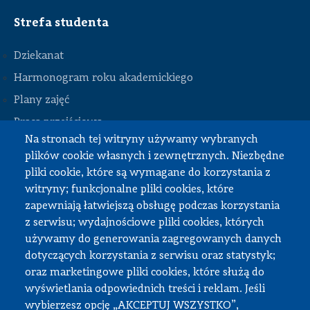
Strefa studenta
Dziekanat
Harmonogram roku akademickiego
Plany zajęć
STOPKA
Praca przejściowa
Na stronach tej witryny używamy wybranych
Praca dyplomowa
plików cookie własnych i zewnętrznych. Niezbędne
Praktyki studenckie
pliki cookie, które są wymagane do korzystania z
Dokumenty do pobrania
witryny; funkcjonalne pliki cookies, które
zapewniają łatwiejszą obsługę podczas korzystania
z serwisu; wydajnościowe pliki cookies, których
Strefa pracownika
używamy do generowania zagregowanych danych
dotyczących korzystania z serwisu oraz statystyk;
USOS
oraz marketingowe pliki cookies, które służą do
APD
wyświetlania odpowiednich treści i reklam. Jeśli
wybierzesz opcję „AKCEPTUJ WSZYSTKO”,
SAP PW